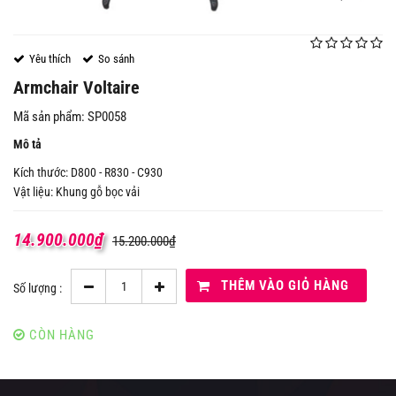
Yêu thích
So sánh
Armchair Voltaire
Mã sản phẩm: SP0058
Mô tả
Kích thước: D800 - R830 - C930
Vật liệu: Khung gỗ bọc vải
14.900.000
₫
15.200.000
₫
THÊM VÀO GIỎ HÀNG
Số lượng :
CÒN HÀNG