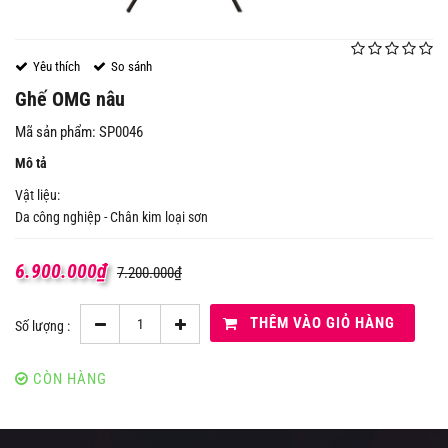
Yêu thích
So sánh
Ghế OMG nâu
Mã sản phẩm: SP0046
Mô tả
Vật liệu:
Da công nghiệp - Chân kim loại sơn
6.900.000
₫
7.200.000
₫
THÊM VÀO GIỎ HÀNG
Số lượng :
CÒN HÀNG