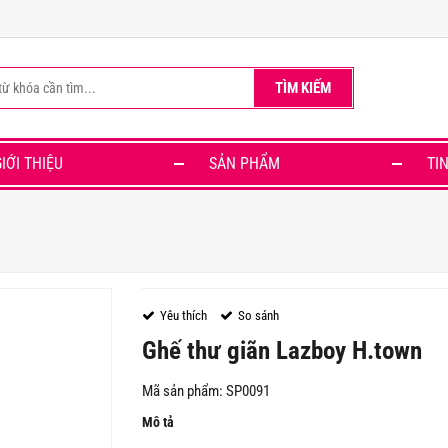
TÌM KIẾM
GIỚI THIỆU
SẢN PHẨM
TI
Yêu thích
So sánh
Ghế thư giãn Lazboy H.town
Mã sản phẩm: SP0091
Mô tả