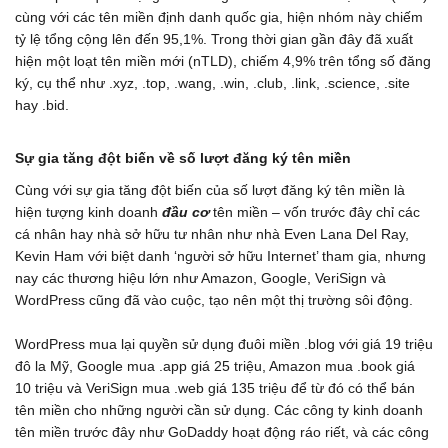
cùng với các tên miền định danh quốc gia, hiện nhóm này chiếm
tỷ lệ tổng cộng lên đến 95,1%. Trong thời gian gần đây đã xuất
hiện một loạt tên miền mới (nTLD), chiếm 4,9% trên tổng số đăng
ký, cụ thể như .xyz, .top, .wang, .win, .club, .link, .science, .site
hay .bid.
Sự gia tăng đột biến về số lượt đăng ký tên miền
Cùng với sự gia tăng đột biến của số lượt đăng ký tên miền là
hiện tượng kinh doanh
đầu cơ
tên miền – vốn trước đây chỉ các
cá nhân hay nhà sở hữu tư nhân như nhà Even Lana Del Ray,
Kevin Ham với biệt danh ‘người sở hữu Internet’ tham gia, nhưng
nay các thương hiệu lớn như Amazon, Google, VeriSign và
WordPress cũng đã vào cuộc, tạo nên một thị trường sôi động.
WordPress mua lại quyền sử dụng đuôi miền .blog với giá 19 triệu
đô la Mỹ, Google mua .app giá 25 triệu, Amazon mua .book giá
10 triệu và VeriSign mua .web giá 135 triệu để từ đó có thể bán
tên miền cho những người cần sử dụng. Các công ty kinh doanh
tên miền trước đây như GoDaddy hoạt động ráo riết, và các công