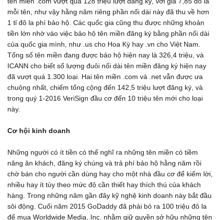
tên miền .com vượt quá 128 triệu lượt đăng ký, với giá 7,85 đô la
mỗi tên, như vậy hằng năm riêng phần nối dài này đã thu về hơn
1 tỉ đô la phí bảo hộ. Các quốc gia cũng thu được những khoản
tiền lớn nhờ vào việc bảo hộ tên miền đăng ký bằng phần nối dài
của quốc gia mình, như .us cho Hoa Kỳ hay .vn cho Việt Nam.
Tổng số tên miền đang được bảo hộ hiện nay là 326,4 triệu, và
ICANN cho biết số lượng đuôi nối dài tên miền đăng ký hiện nay
đã vượt quá 1.300 loại. Hai tên miền .com và .net vẫn được ưa
chuộng nhất, chiếm tổng cộng đến 142,5 triệu lượt đăng ký, và
trong quý 1-2016 VeriSign đầu cơ đến 10 triệu tên mới cho loại
này.
Cơ hội kinh doanh
Những người có ít tiền có thể nghĩ ra những tên miền có tiềm
năng ăn khách, đăng ký chúng và trả phí bảo hộ hằng năm rồi
chờ bán cho người cần dùng hay cho một nhà đầu cơ để kiếm lời,
nhiều hay ít tùy theo mức độ cần thiết hay thích thú của khách
hàng. Trong những năm gần đây kỹ nghệ kinh doanh này bắt đầu
sôi động. Cuối năm 2015 GoDaddy đã phải bỏ ra 100 triệu đô la
để mua Worldwide Media, Inc. nhằm giữ quyền sở hữu những tên