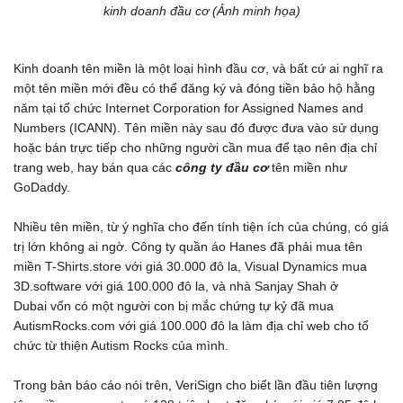
kinh doanh đầu cơ (Ảnh minh họa)
Kinh doanh tên miền là một loại hình đầu cơ, và bất cứ ai nghĩ ra
một tên miền mới đều có thể đăng ký và đóng tiền bảo hộ hằng
năm tại tổ chức Internet Corporation for Assigned Names and
Numbers (ICANN). Tên miền này sau đó được đưa vào sử dụng
hoặc bán trực tiếp cho những người cần mua để tạo nên địa chỉ
trang web, hay bán qua các
công ty đầu cơ
tên miền như
GoDaddy.
Nhiều tên miền, từ ý nghĩa cho đến tính tiện ích của chúng, có giá
trị lớn không ai ngờ. Công ty quần áo Hanes đã phải mua tên
miền T-Shirts.store với giá 30.000 đô la, Visual Dynamics mua
3D.software với giá 100.000 đô la, và nhà Sanjay Shah ở
Dubai vốn có một người con bị mắc chứng tự kỷ đã mua
AutismRocks.com với giá 100.000 đô la làm địa chỉ web cho tổ
chức từ thiện Autism Rocks của mình.
Trong bản báo cáo nói trên, VeriSign cho biết lần đầu tiên lượng